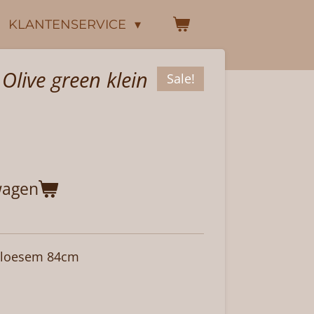
KLANTENSERVICE
live green klein
Sale!
wagen
e bloesem 84cm