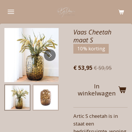
Ga
direct
naar
de
Vaas Cheetah
hoofdinhoud
maat S
10% korting
€ 53,95
€ 59,95
In
winkelwagen
Artic S cheetah is in
staat een
bedrijfsruimte, woning