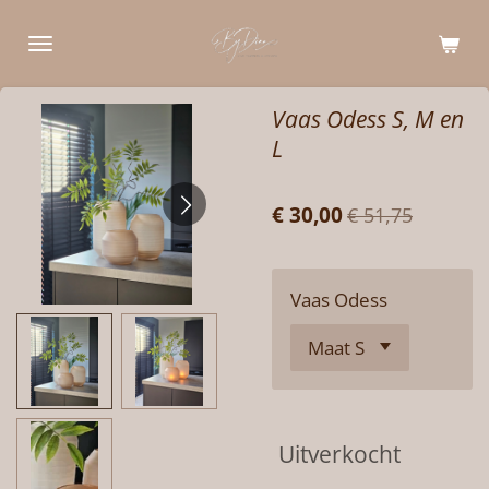
Ga
direct
naar
de
Vaas Odess S, M en
hoofdinhoud
L
€ 30,00
€ 51,75
Vaas Odess
Uitverkocht