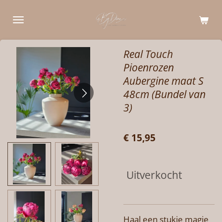
Ga
direct
naar
de
Real Touch
hoofdinhoud
Pioenrozen
Aubergine maat S
48cm (Bundel van
3)
€ 15,95
Uitverkocht
Haal een stukje magie