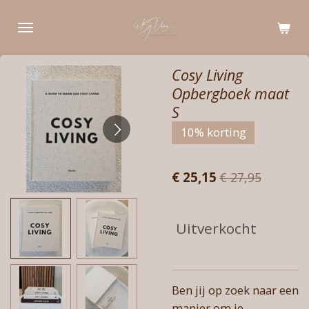
Ga
direct
naar
de
Cosy Living
hoofdinhoud
Opbergboek maat
S
10% korting
€ 25,15
€ 27,95
Uitverkocht
Ben jij op zoek naar een
manier om je