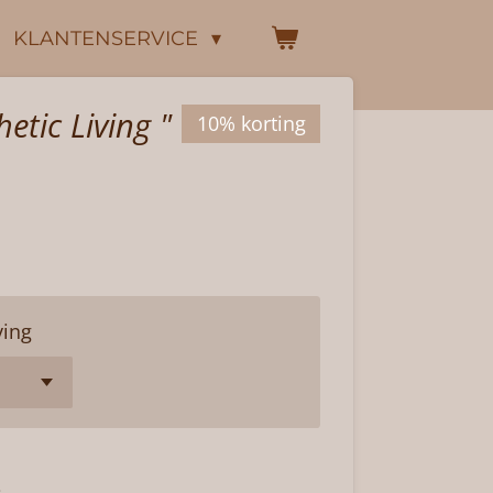
KLANTENSERVICE
etic Living "
10% korting
ving