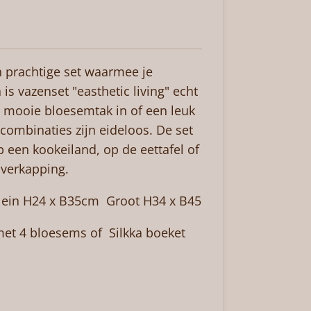
n prachtige set waarmee je
is vazenset "easthetic living" echt
en mooie bloesemtak in of een leuk
 combinaties zijn eideloos. De set
p een kookeiland, op de eettafel of
verkapping.
lein H24 x B35cm Groot H34 x B45
 met 4 bloesems of Silkka boeket