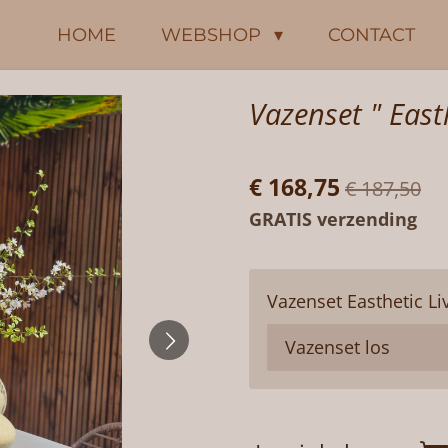
HOME
WEBSHOP
CONTACT
Vazenset " Easth
€ 168,75
€ 187,50
GRATIS verzending
Vazenset Easthetic Li