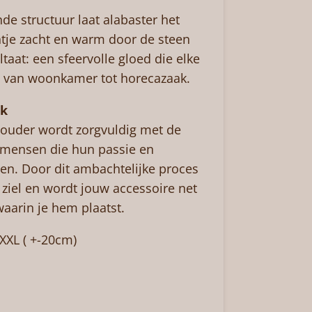
de structuur laat alabaster het
htje zacht en warm door de steen
taat: een sfeervolle gloed die elke
t, van woonkamer tot horecazaak.
k
houder wordt zorgvuldig met de
mensen die hun passie en
ggen. Door dit ambachtelijke proces
n ziel en wordt jouw accessoire net
waarin je hem plaatst.
XXL ( +-20cm)