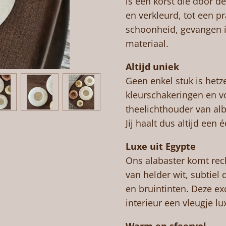
is een korst die door 
en verkleurd, tot een p
schoonheid, gevangen 
materiaal.
Altijd uniek
Geen enkel stuk is hetze
kleurschakeringen en v
theelichthouder van alb
Jij haalt dus altijd een 
Luxe uit Egypte
Ons alabaster komt rech
van helder wit, subtiel
en bruintinten. Deze exc
interieur een vleugje lu